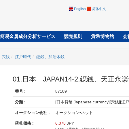
English
简体中文
簡易金属成分分析サービス
競売規則
貨幣博物館
会
穴銭
江戸時代
鐚銭、加治木銭
01.日本 JAPAN14-2.鐚銭、天
番号 :
87109
分類 :
[日本貨幣 Japanese currency][穴銭
オークション会社 :
オークション•ネット
落札価格 :
6,078
JPY