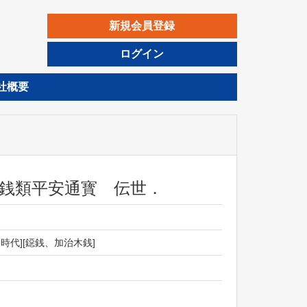
新規会員登録
ログイン
社概要
正永楽銭類平安通寳 伝世．
][江戸時代][鐚銭、加治木銭]