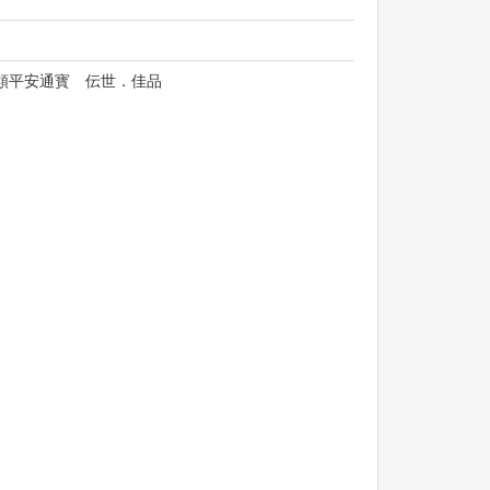
楽銭類平安通寳 伝世．佳品