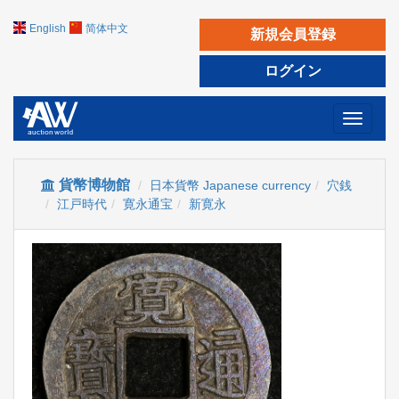
English
简体中文
新規会員登録
ログイン
Toggle
navigati
貨幣博物館
日本貨幣 Japanese currency
穴銭
江戸時代
寛永通宝
新寛永