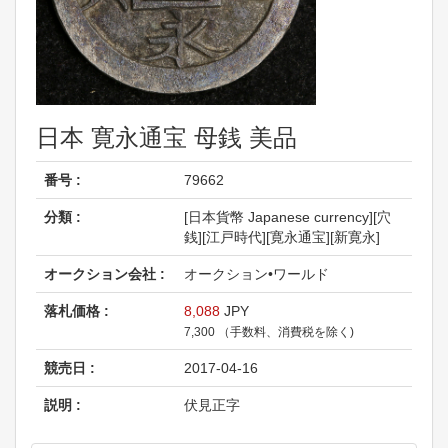
日本 寛永通宝 母銭 美品
番号 :
79662
分類 :
[日本貨幣 Japanese currency][穴
銭][江戸時代][寛永通宝][新寛永]
オークション会社 :
オークション•ワールド
落札価格 :
8,088
JPY
7,300 （手数料、消費税を除く)
競売日 :
2017-04-16
説明 :
伏見正字